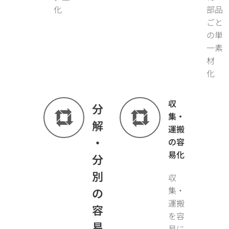
化
部品
ごと
の単
一素
材
化
収
分
集・
解
運搬
・
の容
易化
分
別
収
集・
の
運搬
容
を容
易
易に