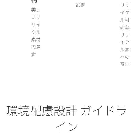
選定
リサ
美し
イク
いリ
ル可
サイ
能な
クル
リサ
素材
イク
の選
ル素
定
材の
選定
環境配慮設計 ガイドラ
イン