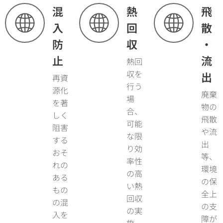
混
熱
飛
入
回
散
防
収
・
止
流
熱回
収を
出
再資
行う
源化
廃棄
場
を著
物の
合、
しく
飛散
可能
阻害
や流
な限
する
出
り効
おそ
等、
率性
れの
環境
の高
ある
の保
い熱
もの
全上
回収
の混
の支
の実
入を
障が