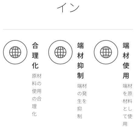
イン
合
端
端
理
材
材
化
抑
使
制
用
原材
料の
端材
端材
使用
の発
を原
の合
生を
材料
理
抑
とし
化
制
て使
用