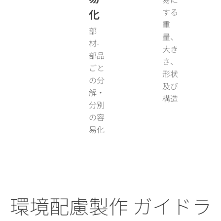
化
する
重
部
量、
材-
大き
部品
さ、
ごと
形状
の分
及び
解・
構造
分別
の容
易化
環境配慮製作 ガイドラ