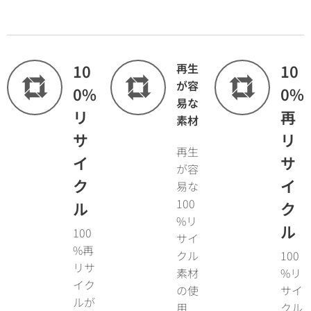
10
再生
10
が容
0%
0%
易な
リ
再
素材
サ
リ
再生
イ
サ
が容
ク
イ
易な
100
ル
ク
%リ
ル
100
サイ
%再
クル
100
リサ
素材
%リ
イク
の使
サイ
ルが
用
クル