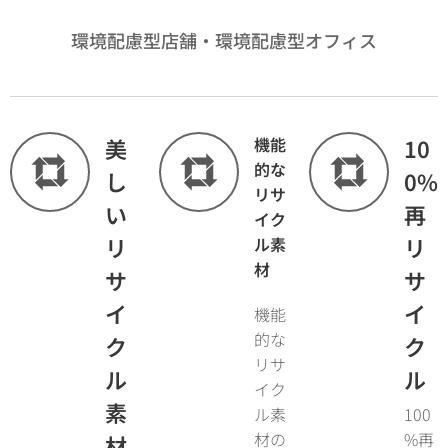
環境配慮型店舗・環境配慮型オフィス
美
機能
10
的な
し
0%
リサ
い
再
イク
リ
リ
ル素
材
サ
サ
イ
イ
機能
的な
ク
ク
リサ
ル
ル
イク
素
ル素
100
材の
%再
材