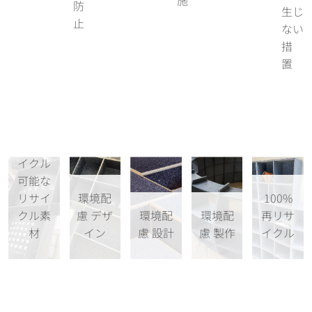
施
防
生じ
止
ない
措
置
100%
再リサ
イクル
可能な
リサイ
環境配
100%
クル素
慮 デザ
環境配
環境配
再リサ
材
イン
慮 設計
慮 製作
イクル