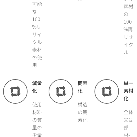
可能
素材
な
の
100
100
%リ
%再
サイ
リサ
クル
イク
素材
ル
の使
用
減量
簡素
単一
化
化
素材
化
使用
構造
材料
の簡
全体
の質
素化
又は
量の
部
少量
材-